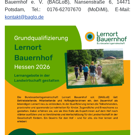
Bauernhof e. V. (BAGLoB), Nansenstraße 6, 14471
Potsdam, Tel.: 0176-62707670 (MoDiMi), E-Mail:
kontakt@baglo.de