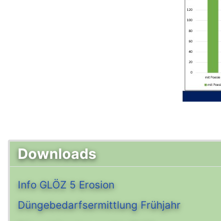
Downloads
Info GLÖZ 5 Erosion
Düngebedarfsermittlung Frühjahr